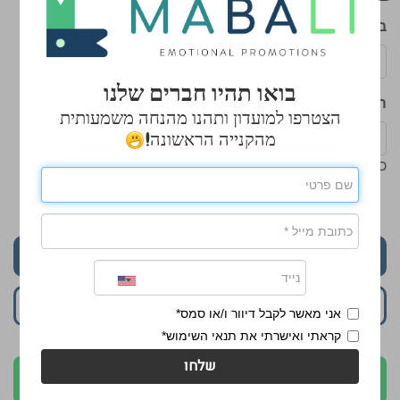
בחר מילוי
*
בואו תהיו חברים שלנו
הכנס כמות
הצטרפו למועדון ותהנו מהנחה משמעותית
מהקנייה הראשונה!
כמות מינימלית: 91
₪16.50
₪19.90
התחל לעצב
הוסף לסל
אני מאשר לקבל דיוור ו/או סמס*
קראתי ואישרתי את תנאי השימוש*
שלחו
לקבלת הצעה בוואטסאפ